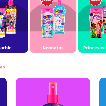
arbie
Neonatos
Princesas
ñas