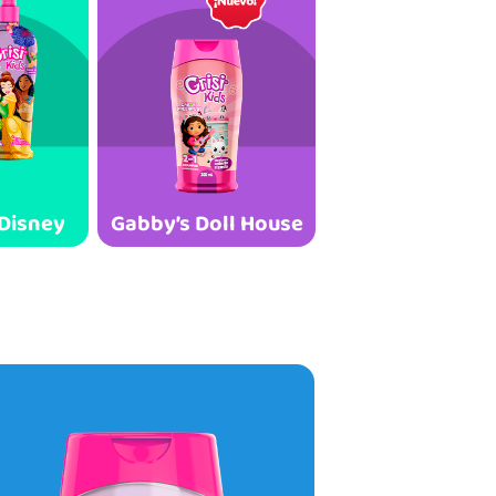
 Disney
Gabby’s Doll House