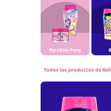
My Little Pony
B
Todos los productos de Ni