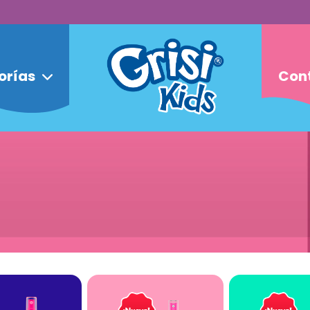
orías
Con